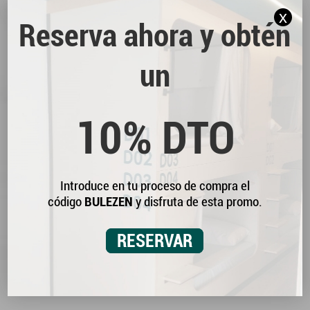
x
Reserva ahora y obtén
DESCUBRE TODOS
un
NUESTROS SERVICIOS
Te ofrecemos Wi-Fi gratuito en todas las
10% DTO
instalaciones, servicio de lavandería, máquinas
expendedoras, guarda equipajes gratuito,
videovigilancia… ¡y mucho más!
Introduce en tu proceso de compra el
código
BULEZEN
y disfruta de esta promo.
VER MÁS
RESERVAR